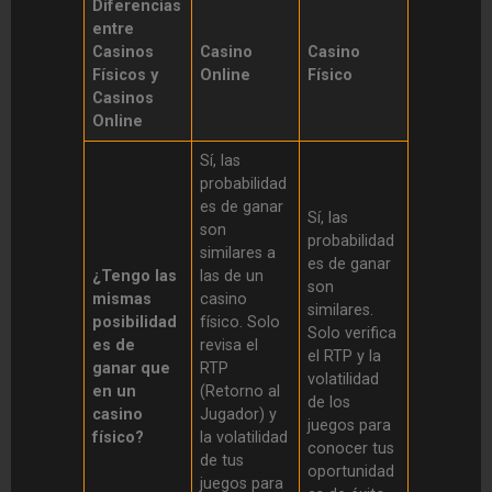
Diferencias
entre
Casinos
Casino
Casino
Físicos y
Online
Físico
Casinos
Online
Sí, las
probabilidad
es de ganar
Sí, las
son
probabilidad
similares a
es de ganar
¿Tengo las
las de un
son
mismas
casino
similares.
posibilidad
físico. Solo
Solo verifica
es de
revisa el
el RTP y la
ganar que
RTP
volatilidad
en un
(Retorno al
de los
casino
Jugador) y
juegos para
físico?
la volatilidad
conocer tus
de tus
oportunidad
juegos para