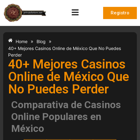
Registro
»
»
Home
Blog
40+ Mejores Casinos Online de México Que No Puedes
Perder
40+ Mejores Casinos
Online de México Que
No Puedes Perder
Comparativa de Casinos
Online Populares en
México