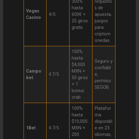
300%
requisito
hasta
s de
Vegas
4/5
600€ +
apuesta,
Casino
25 giros
juegos
gratis
para
criptom
onedas
100%
hasta
Seguro y
$4,000
confiabl
Campo
MXN +
4.7/5
e,
bet
50 giros
permiso
+ 1
SEGOB
bonus
crab
100%
Platafor
hasta
ma
$10,000
disponibl
1Bet
4.7/5
MXN +
e en 23
200
idiomas,