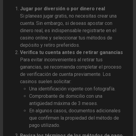
Jugar por diversión o por dinero real
Si planeas jugar gratis, no necesitas crear una
cuenta. Sin embargo, si deseas apostar con
dinero real, es indispensable registrarte en el
casino online y seleccionar tus métodos de
depósito y retiro preferidos.
Verifica tu cuenta antes de retirar ganancias
Para evitar inconvenientes al retirar tus
ganancias, se recomienda completar el proceso
de verificación de cuenta previamente. Los
casinos suelen solicitar:
Una identificación vigente con fotografía.
Comprobante de domicilio con una
antigüedad máxima de 3 meses.
En algunos casos, documentos adicionales
que confirmen la propiedad del método de
pago utilizado.
Revisa los términos de los métodos de pago