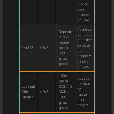
juegos
con
crupier
en vivo
Torneos
Deposita
y mesas
$10 y
de poker
recibe
exclusiv
Bet365
4.8/5
hasta
as,
200
bonos y
giros
casino
gratis
en vivo
100%
Juegos
hasta
exclusiv
Jackpot
$20,000
os,
City
4.9/5
MXN +
ruleta
Casino
100
con
giros
bonos
gratis