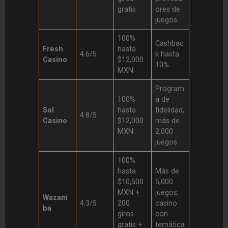
gratis
ores de
juegos
100%
Cashbac
Fresh
hasta
4.6/5
k hasta
Casino
$12,000
10%
MXN
Program
100%
a de
Sol
hasta
fidelidad,
4.8/5
Casino
$12,000
más de
MXN
2,000
juegos
100%
hasta
Más de
$10,500
5,000
MXN +
juegos,
Wazam
4.3/5
200
casino
ba
giros
con
gratis +
temática