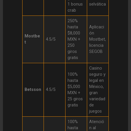
1 bonus
selvática
crab
250%
hasta
Aplicaci
$8,000
ón
Mostbe
4.5/5
MXN +
Mostbet,
t
250
licencia
giros
SEGOB
gratis
Casino
100%
seguro y
hasta
legal en
$5,000
México,
Betsson
4.5/5
MXN +
gran
25 giros
variedad
gratis
de
juegos
100%
Atenció
hasta
n al