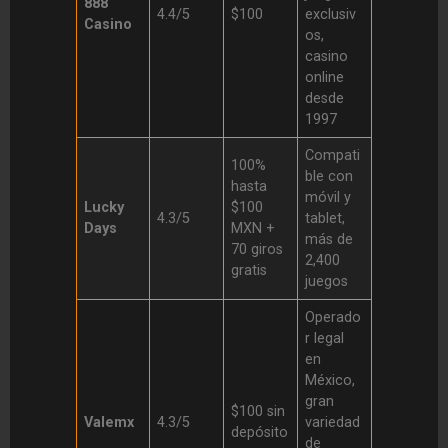
888
4.4/5
$100
exclusiv
Casino
os,
casino
online
desde
1997
Compati
100%
ble con
hasta
móvil y
Lucky
$100
4.3/5
tablet,
Days
MXN +
más de
70 giros
2,400
gratis
juegos
Operado
r legal
en
México,
gran
$100 sin
Valemx
4.3/5
variedad
depósito
de