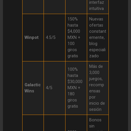
interfaz
intuitiva
150%
Nuevas
hasta
ofertas
$4,000
constant
Winpot
4.5/5
MXN +
emente,
100
blog
giros
especiali
gratis
zado
Más de
100%
3,000
hasta
juegos,
$30,000
Galactic
recomp
4/5
MXN +
Wins
ensas
180
por
giros
inicio de
gratis
sesión
Bonos
sin