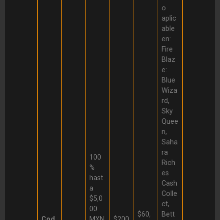
o
aplic
able
en:
Fire
Blaz
e:
Blue
Wiza
rd,
Sky
Quee
n,
Saha
ra
100
Rich
%
es
hast
Cash
a
Colle
$5,0
ct,
00
$60,
Bett
Cod
MXN
$200