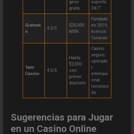
giros
soporte
gratis
24/7
Fundado
Gratowi
$20,000
en 2019,
4.3/5
n
MXN
licencia
Curacao
Casino
seguro,
Hasta
operado
$2,000
1win
r
4.5/5
con
Casino
internaci
primer
onal
depósito
reconoci
do
Sugerencias para Jugar
en un Casino Online