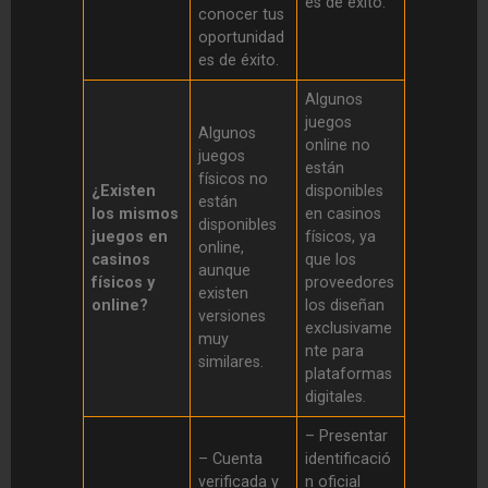
es de éxito.
conocer tus
oportunidad
es de éxito.
Algunos
juegos
Algunos
online no
juegos
están
físicos no
¿Existen
disponibles
están
los mismos
en casinos
disponibles
juegos en
físicos, ya
online,
casinos
que los
aunque
físicos y
proveedores
existen
online?
los diseñan
versiones
exclusivame
muy
nte para
similares.
plataformas
digitales.
– Presentar
– Cuenta
identificació
verificada y
n oficial