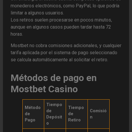
monederos electrónicos, como PayPal, lo que podría
limitar a algunos usuarios.
Los retiros suelen procesarse en pocos minutos,
aunque en algunos casos pueden tardar hasta 72
horas.
Mostbet no cobra comisiones adicionales, y cualquier
tarifa aplicada por el sistema de pago seleccionado
se calcula automáticamente al solicitar el retiro.
Métodos de pago en
Mostbet Casino
Tiempo
Método
Tiempo
de
Comisió
de
de
Depósit
n
Pago
Retiro
o