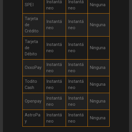
Instantá
Instantá
SPEI
Ninguna
neo
neo
Tarjeta
Instantá
Instantá
de
Ninguna
neo
neo
Crédito
Tarjeta
Instantá
Instantá
de
Ninguna
neo
neo
Débito
Instantá
Instantá
OxxoPay
Ninguna
neo
neo
Todito
Instantá
Instantá
Ninguna
Cash
neo
neo
Instantá
Instantá
Openpay
Ninguna
neo
neo
AstroPa
Instantá
Instantá
Ninguna
y
neo
neo