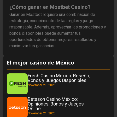
¿Cómo ganar en Mostbet Casino?
Ganar en Mostbet requiere una combinación de
estrategia, conocimiento de las reglas y juego
responsable. Además, aprovechar las promociones y
bonos disponibles puede aumentar tus
oportunidades de obtener mejores resultados y
maximizar tus ganancias.
El mejor casino de México
Fresh Casino México: Reseña,
Bonos y Juegos Disponibles
November 21, 2025
Betsson Casino México:
Opiniones, Bonos y Juegos
Online
November 21, 2025