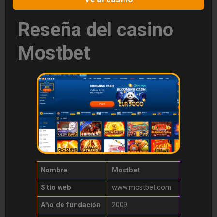
Reseña del casino
Mostbet
Nombre
Mostbet
Sitio web
www.mostbet.com
Año de fundación
2009