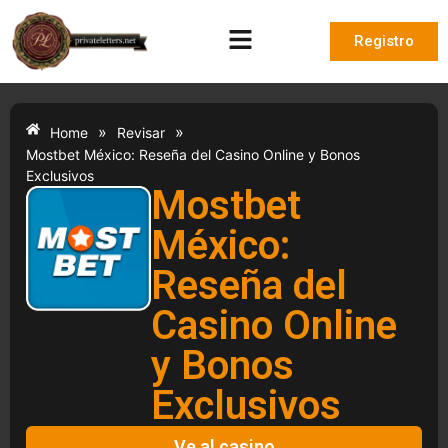
Registro
»
»
Home
Revisar
Mostbet México: Reseña del Casino Online y Bonos
Exclusivos
Mostbet
México:
Reseña del
Casino Online
y Bonos
Exclusivos
Ve al casino